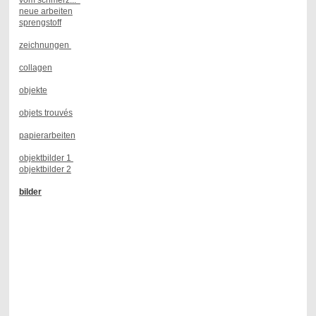
neue arbeiten
sprengstoff
zeichnungen
collagen
objekte
objets trouvés
papierarbeiten
objektbilder 1
objektbilder 2
bilder